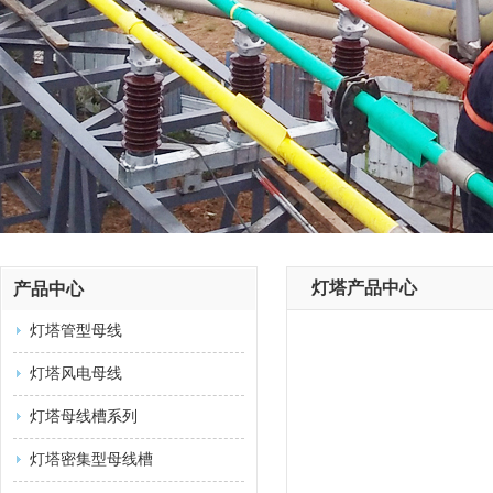
灯塔产品中心
产品中心
灯塔管型母线
灯塔风电母线
灯塔母线槽系列
灯塔密集型母线槽