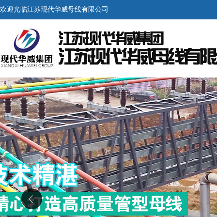
欢迎光临江苏现代华威母线有限公司