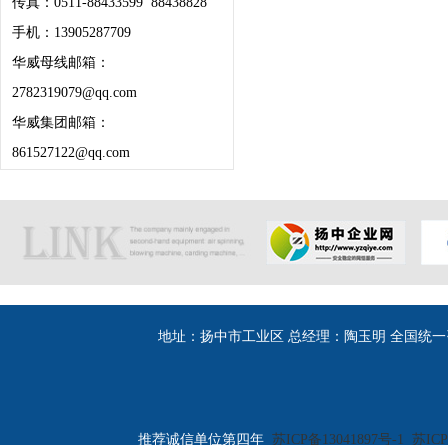
传真：0511-88433599 88438828
手机：13905287709
华威母线邮箱：
2782319079@qq.com
华威集团邮箱：
861527122@qq.com
地址：扬中市工业区 总经理：陶玉明 全国统一咨询热线：400
推荐诚信单位第四年
苏ICP备13041897号-1
苏ICP