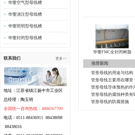
华蓥空气型母线槽
华蓥浇注型母线槽
华蓥照明型母线槽
华蓥封闭型母线槽
华蓥FMC全封闭树脂
联系我们
更多>>
推荐新闻
管形母线的用途与结构
管形母线主要用在哪里
管形母线导体预热的作
地址：江苏省镇江扬中市工业区
管形母线的腐蚀种类有
总经理：陶玉明
管形母线的防腐措施
全国统一咨询热线：4006567709
电话：0511-88436911 88438098
88438016