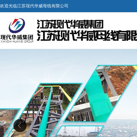
欢迎光临江苏现代华威母线有限公司