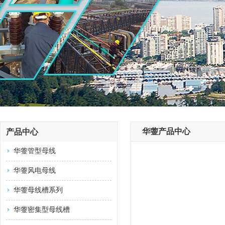
华蓥产品中心
产品中心
华蓥管型母线
华蓥风电母线
华蓥母线槽系列
华蓥密集型母线槽