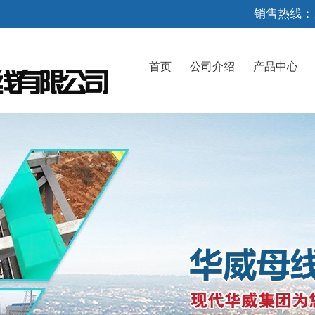
销售热线：1
首页
公司介绍
产品中心