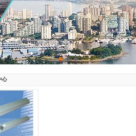
1
2
3
中心