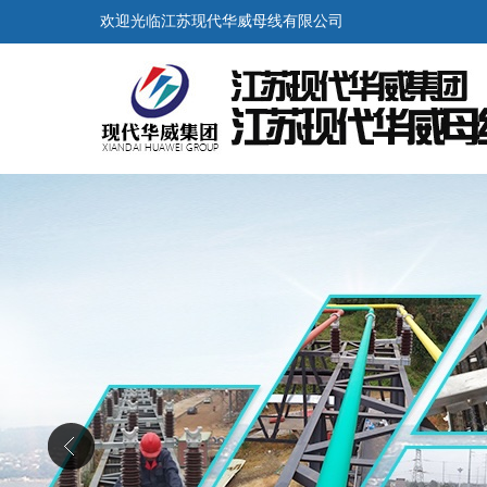
欢迎光临江苏现代华威母线有限公司