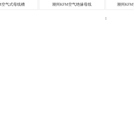
M空气式母线槽
潮州KFM空气绝缘母线
潮州KF
1