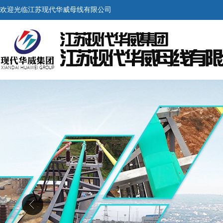
欢迎光临江苏现代华威母线有限公司