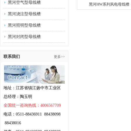
黑河空气型母线槽
黑河HW系列风电母线槽
黑河浇注型母线槽
黑河照明型母线槽
黑河封闭型母线槽
联系我们
更多>>
地址：江苏省镇江扬中市工业区
总经理：陶玉明
全国统一咨询热线：4006567709
电话：0511-88436911 88438098
88438016