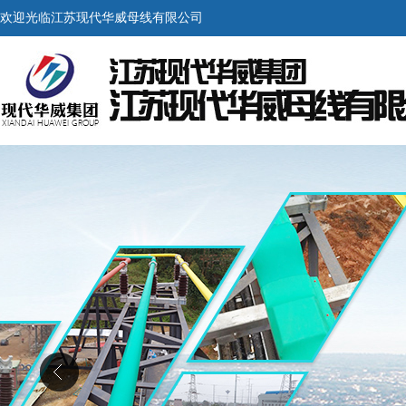
欢迎光临江苏现代华威母线有限公司