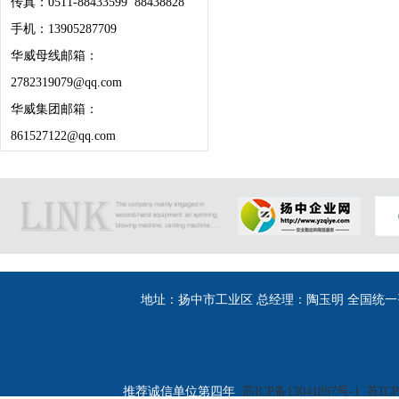
传真：0511-88433599 88438828
手机：13905287709
华威母线邮箱：
2782319079@qq.com
华威集团邮箱：
861527122@qq.com
地址：扬中市工业区 总经理：陶玉明 全国统一咨询热线：400
推荐诚信单位第四年
苏ICP备13041897号-1
苏ICP