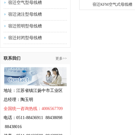
宿迁空气型母线槽
宿迁KFM空气式母线槽
宿迁浇注型母线槽
宿迁照明型母线槽
宿迁封闭型母线槽
联系我们
更多>>
地址：江苏省镇江扬中市工业区
总经理：陶玉明
全国统一咨询热线：4006567709
电话：0511-88436911 88438098
88438016