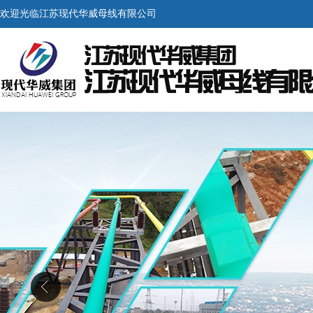
欢迎光临江苏现代华威母线有限公司