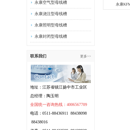
永康空气型母线槽
永康KF
永康浇注型母线槽
永康照明型母线槽
永康封闭型母线槽
联系我们
更多>>
地址：江苏省镇江扬中市工业区
总经理：陶玉明
全国统一咨询热线：4006567709
电话：0511-88436911 88438098
88438016