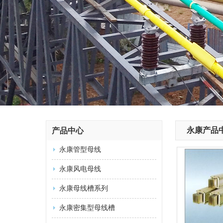
永康产品
产品中心
永康管型母线
永康风电母线
永康母线槽系列
永康密集型母线槽