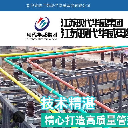
欢迎光临江苏现代华威母线有限公司