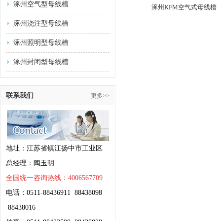
涿州空气型母线槽
涿州KFM空气式母线槽
涿州浇注型母线槽
涿州照明型母线槽
涿州封闭型母线槽
联系我们
更多>>
地址：江苏省镇江扬中市工业区
总经理：陶玉明
全国统一咨询热线：4006567709
电话：0511-88436911 88438098
88438016