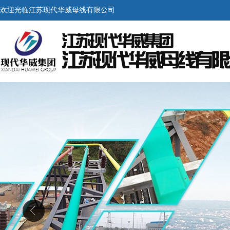
欢迎光临江苏现代华威母线有限公司