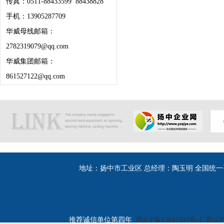
传真：0511-88433599 88438828
手机：13905287709
华威母线邮箱：
2782319079@qq.com
华威集团邮箱：
861527122@qq.com
地址：扬中市工业区 总经理：陶玉明 全国统一咨询热线：400
推荐诚信单位第四年
苏ICP备13041897号-1
苏ICP