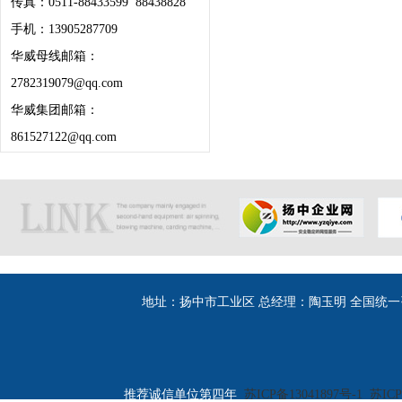
传真：0511-88433599 88438828
手机：13905287709
华威母线邮箱：
2782319079@qq.com
华威集团邮箱：
861527122@qq.com
地址：扬中市工业区 总经理：陶玉明 全国统一咨询热线：400
推荐诚信单位第四年
苏ICP备13041897号-1
苏ICP