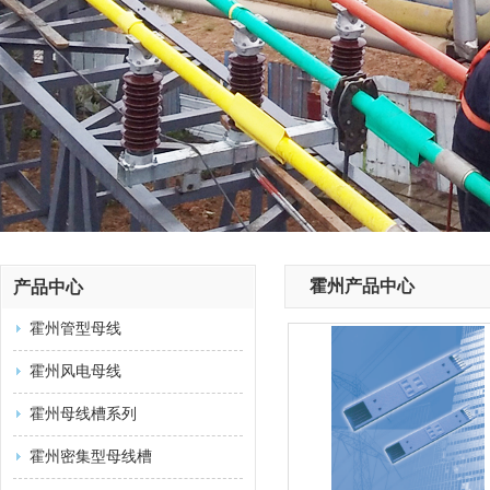
霍州产品中心
产品中心
霍州管型母线
霍州风电母线
霍州母线槽系列
霍州密集型母线槽