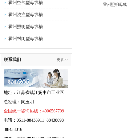
霍州空气型母线槽
霍州照明母线
霍州浇注型母线槽
霍州照明型母线槽
霍州封闭型母线槽
联系我们
更多>>
地址：江苏省镇江扬中市工业区
总经理：陶玉明
全国统一咨询热线：4006567709
电话：0511-88436911 88438098
88438016