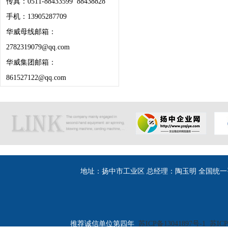
传真：0511-88433599 88438828
手机：13905287709
华威母线邮箱：
2782319079@qq.com
华威集团邮箱：
861527122@qq.com
地址：扬中市工业区 总经理：陶玉明 全国统一咨询热线：400
推荐诚信单位第四年
苏ICP备13041897号-1
苏ICP