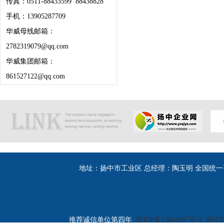
传真：0511-88433599 88438828
手机：13905287709
华威母线邮箱：
2782319079@qq.com
华威集团邮箱：
861527122@qq.com
地址：扬中市工业区 总经理：陶玉明 全国统一咨询热线：400
推荐诚信单位第四年
苏ICP备13041897号-1
苏ICP