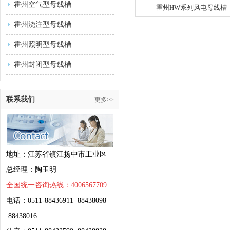
霍州空气型母线槽
霍州HW系列风电母线槽
霍州浇注型母线槽
霍州照明型母线槽
霍州封闭型母线槽
联系我们
更多>>
地址：江苏省镇江扬中市工业区
总经理：陶玉明
全国统一咨询热线：4006567709
电话：0511-88436911 88438098
88438016