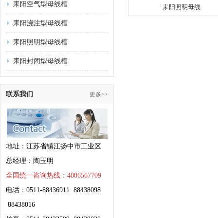
耒阳空气型母线槽
耒阳照明母线
耒阳浇注型母线槽
耒阳照明型母线槽
耒阳封闭型母线槽
联系我们
更多>>
地址：江苏省镇江扬中市工业区
总经理：陶玉明
全国统一咨询热线：4006567709
电话：0511-88436911 88438098
88438016