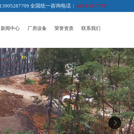
3905287709 全国统一咨询电话：
400-656-7709
新闻中心
厂房设备
荣誉资质
联系我们