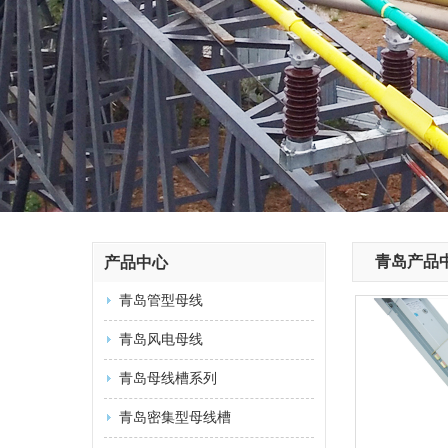
青岛产品
产品中心
青岛管型母线
青岛风电母线
青岛母线槽系列
青岛密集型母线槽