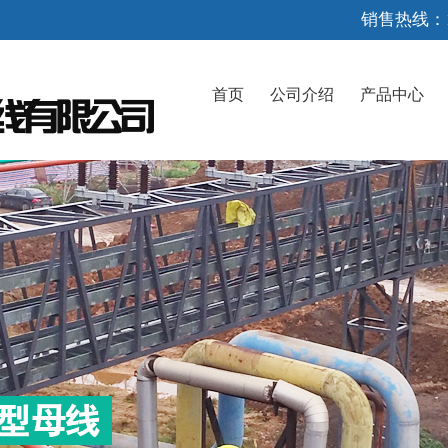
销售热线：1
首页
公司介绍
产品中心