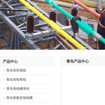
青岛产品中心
产品中心
青岛管型母线
青岛风电母线
青岛母线槽系列
青岛密集型母线槽